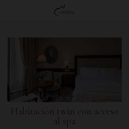
Habitación Twin Con Acceso Al Spa del Hotel Cándido en Segovia. Web Oficial.
Habitación twin con acceso
al spa