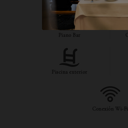
Piano Bar
C
Piscina exterior
Conexión Wi-F