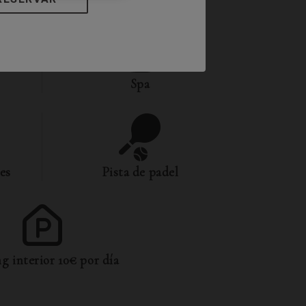
Spa
es
Pista de padel
g interior 10€ por día