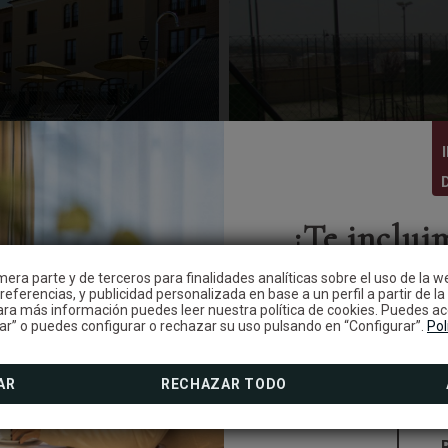
¡Te inclui
era parte y de terceros para finalidades analíticas sobre el uso de la w
eferencias, y publicidad personalizada en base a un perfil a partir de la
Reserva con nosotros 
ano
P
ra más información puedes leer nuestra política de cookies. Puedes ac
ar” o puedes configurar o rechazar su uso pulsando en “Configurar”.
incluido por el mismo 
Pol
n
AR
RECHAZAR TODO
INSTALACIONES Y SERVICIO