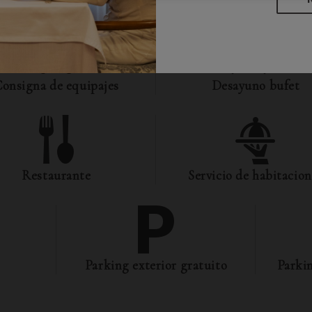
onsigna de equipajes
Desayuno bufet
Restaurante
Servicio de habitacion
i
Parking exterior gratuito
Parkin