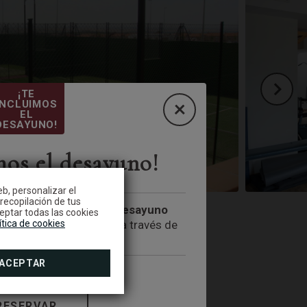
¡TE
INCLUIMOS
EL
DESAYUNO!
mos el desayuno!
eb, personalizar el
 recopilación de tus
y podrás disfrutar del
desayuno
istas de pádel
eptar todas las cookies
precio
ítica de cookies
. Oferta exclusiva a través de
uestra web.
ACEPTAR
S
RESERVAR